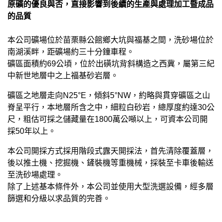
原礦的優良與否，直接影響到後續的生產與處理加工暨成品
的品質
本公司礦場位於苗栗縣公館鄉大坑與福基之間，洗砂場位於
南湖溪畔，距礦場約三十分鐘車程。
礦區面積約69公頃，位於出磺坑背斜構造之西冀，屬第三紀
中新世地層中之上福基砂岩層。
礦區之地層走向N25°E，傾斜5°NW，約略與貫穿礦區之山
脊呈平行，本地層所含之中，細粒白砂岩，總厚度約達30公
尺，粗估可採之儲藏量在1800萬公噸以上，可資本公司開
採50年以上。
本公司開採方式採用階段式露天開採法，首先清除覆蓋層，
後以推土機、挖掘機、鏟裝機等重機械，採裝至卡車後輸送
至洗砂場處理。
除了上述基本條件外，本公司並使用大型洗選設備，經多層
篩選和分級以求品質的完善。