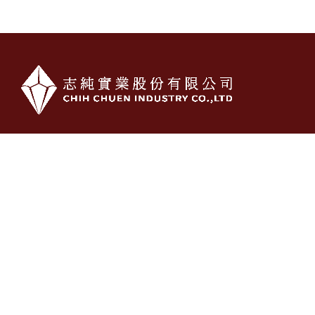
電話 : (02) 23518790 . 23518627 (代表)
傳真 : (02) 23972415
信箱 : cci@cci-silica.com
地址 : 台北市杭州南路一段23號9F-5
Copyright © 2026 志純實業股份有限公司 CHIH CHUEN INDUSTRY CO.,LTD All
rights reserved.